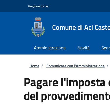
Salta al contenuto principale
Skip to footer content
Regione Sicilia
Comune di Aci Caste
Amministrazione
Novità
Serv
Briciole di pane
Home
/
Comunicare con l'Amministrazione
/
Pagare l'imposta di
del provvedimento