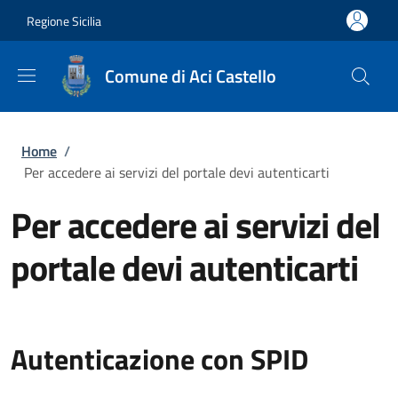
Salta al contenuto principale
Skip to footer content
Regione Sicilia
Comune di Aci Castello
Briciole di pane
Home
/
Per accedere ai servizi del portale devi autenticarti
Per accedere ai servizi del
portale devi autenticarti
Autenticazione con SPID