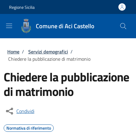
Salta al contenuto principale
Skip to footer content
Regione Sicilia
Comune di Aci Castello
Briciole di pane
Home
/
Servizi demografici
/
Chiedere la pubblicazione di matrimonio
Chiedere la pubblicazione
di matrimonio
Condividi
Normativa di riferimento