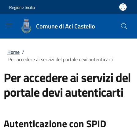
Salta al contenuto principale
Skip to footer content
Regione Sicilia
Comune di Aci Castello
Briciole di pane
Home
/
Per accedere ai servizi del portale devi autenticarti
Per accedere ai servizi del
portale devi autenticarti
Autenticazione con SPID