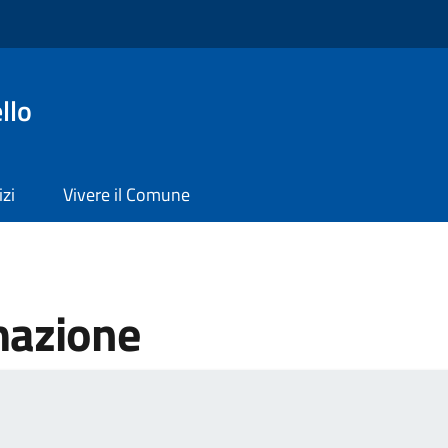
llo
izi
Vivere il Comune
mazione