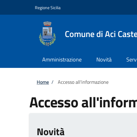
Salta al contenuto principale
Skip to footer content
Regione Sicilia
Comune di Aci Caste
Amministrazione
Novità
Serv
Briciole di pane
Home
/
Accesso all'informazione
Accesso all'infor
Novità