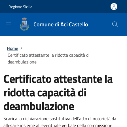
Salta al contenuto principale
Skip to footer content
Regione Sicilia
Comune di Aci Castello
Briciole di pane
Home
/
Certificato attestante la ridotta capacità di
deambulazione
Certificato attestante la
ridotta capacità di
deambulazione
Scarica la dichiarazione sostitutiva dell'atto di notorietà da
allegare insieme all'eventuale verbale della commissione