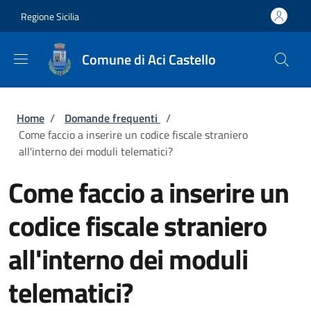
Salta al contenuto principale
Skip to footer content
Regione Sicilia
Comune di Aci Castello
Briciole di pane
Home
/
Domande frequenti
/
Come faccio a inserire un codice fiscale straniero
all'interno dei moduli telematici?
Come faccio a inserire un
codice fiscale straniero
all'interno dei moduli
telematici?