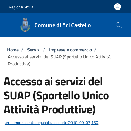
Salta al contenuto principale
Skip to footer content
Regione Sicilia
Comune di Aci Castello
Briciole di pane
Home
/
Servizi
/
Imprese e commercio
/
Accesso ai servizi del SUAP (Sportello Unico Attività
Produttive)
Accesso ai servizi del
SUAP (Sportello Unico
Attività Produttive)
(
urn:nir:presidente.repubblica:decreto:2010-09-07;160
)