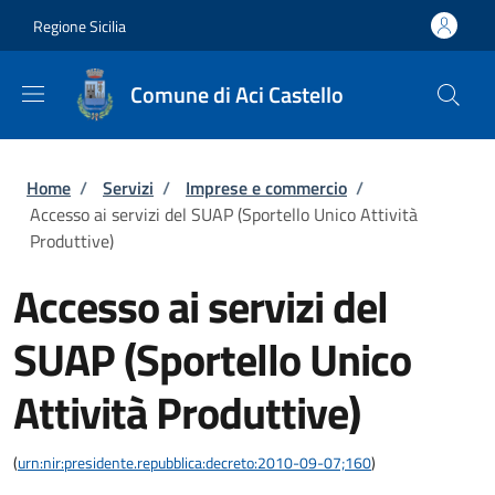
Salta al contenuto principale
Skip to footer content
Regione Sicilia
Comune di Aci Castello
Briciole di pane
Home
/
Servizi
/
Imprese e commercio
/
Accesso ai servizi del SUAP (Sportello Unico Attività
Produttive)
Accesso ai servizi del
SUAP (Sportello Unico
Attività Produttive)
(
urn:nir:presidente.repubblica:decreto:2010-09-07;160
)