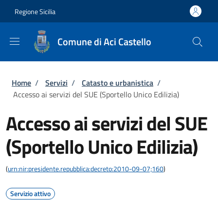
Salta al contenuto principale
Skip to footer content
Regione Sicilia
Comune di Aci Castello
Briciole di pane
Home
/
Servizi
/
Catasto e urbanistica
/
Accesso ai servizi del SUE (Sportello Unico Edilizia)
Accesso ai servizi del SUE
(Sportello Unico Edilizia)
(
urn:nir:presidente.repubblica:decreto:2010-09-07;160
)
Servizio attivo