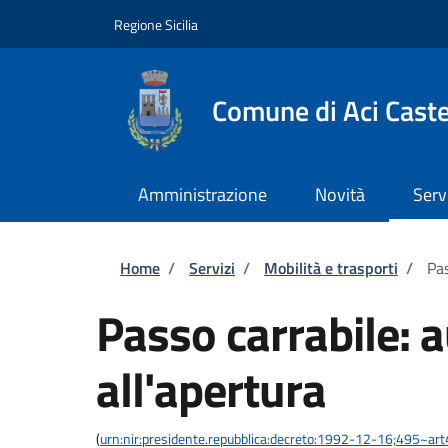
Salta al contenuto principale
Skip to footer content
Regione Sicilia
Comune di Aci Caste
Amministrazione
Novità
Serv
Briciole di pane
Home
/
Servizi
/
Mobilità e trasporti
/
Pas
Passo carrabile: 
all'apertura
(
urn:nir:presidente.repubblica:decreto:1992-12-16;495~ar