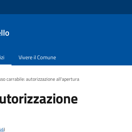
llo
izi
Vivere il Comune
so carrabile: autorizzazione all'apertura
autorizzazione
t46
)