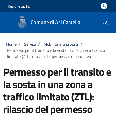
Salta al contenuto principale
Skip to footer content
Regione Sicilia
Comune di Aci Castello
Briciole di pane
Home
/
Servizi
/
Mobilità e trasporti
/
Permesso per il transito e la sosta in una zona a traffico
limitato (ZTL): rilascio del permesso temporaneo
Permesso per il transito e
la sosta in una zona a
traffico limitato (ZTL):
rilascio del permesso