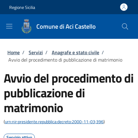
Salta al contenuto principale
Skip to footer content
Regione Sicilia
Comune di Aci Castello
Briciole di pane
Home
/
Servizi
/
Anagrafe e stato civile
/
Avvio del procedimento di pubblicazione di matrimonio
Avvio del procedimento di
pubblicazione di
matrimonio
(
urn:nir:presidente.repubblica:decreto:2000-11-03;396
)
Servizio attivo